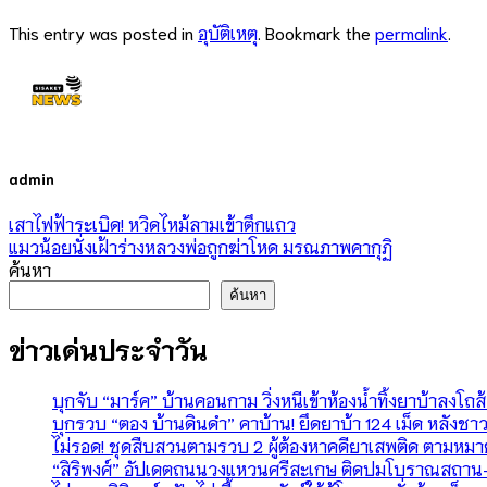
This entry was posted in
อุบัติเหตุ
. Bookmark the
permalink
.
admin
เสาไฟฟ้าระเบิด! หวิดไหม้ลามเข้าตึกแถว
แมวน้อยนั่งเฝ้าร่างหลวงพ่อถูกฆ่าโหด มรณภาพคากุฏิ
ค้นหา
ค้นหา
ข่าวเด่นประจำวัน
บุกจับ “มาร์ค” บ้านคอนกาม วิ่งหนีเข้าห้องน้ำทิ้งยาบ้าลงโถส้
บุกรวบ “ตอง บ้านดินดำ” คาบ้าน! ยึดยาบ้า 124 เม็ด หลังชาว
ไม่รอด! ชุดสืบสวนตามรวบ 2 ผู้ต้องหาคดียาเสพติด ตามหม
“สิริพงศ์” อัปเดตถนนวงแหวนศรีสะเกษ ติดปมโบราณสถาน-