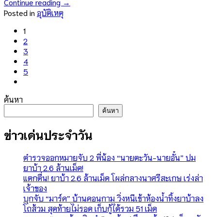
Continue reading
→
Posted in
อุบัติเหตุ
1
2
3
4
5
ค้นหา
ค้นหา
ข่าวเด่นประจำวัน
ตำรวจออกหมายจับ 2 พี่น้อง “นายตะวัน-นายอั๋น” ปม
ยาบ้า 2.6 ล้านเม็ด!
แตกตื่น! ยาบ้า 2.6 ล้านเม็ด โผล่กลางนาศรีสะเกษ เร่งล่า
เจ้าของ
บุกจับ “มาร์ค” บ้านคอนกาม วิ่งหนีเข้าห้องน้ำทิ้งยาบ้าลง
โถส้วม สุดท้ายไม่รอด เก็บกู้ได้รวม 51 เม็ด