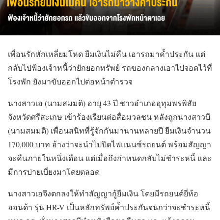
เพื่อนรักหักเหลี่ยมโหด ยืมเงินไม่คืน เอารถมาค้ำประกัน แต่
กลับไปฟ้องเจ้าหนี้ว่ายักยอกทรัพย์ รถของกลางเอาไปจอดไว้ที่
โรงพัก ยังมาขับออกไปต่อหน้าตำรวจ
นางสาวเอ (นามสมมติ) อายุ 43 ปี ชาวอำเภออุทุมพรพิสัย
จังหวัดศรีสะเกษ เข้าร้องเรียนต่อสื่อมวลชน หลังถูกนางสาวบี
(นามสมมติ) เพื่อนสนิทที่รู้จักกันมานานหลายปี ยืมเงินจำนวน
170,000 บาท อ้างว่าจะนำไปปิดไฟแนนซ์รถยนต์ พร้อมสัญญา
จะคืนภายในหนึ่งเดือน แต่เมื่อถึงกำหนดกลับไม่ชำระหนี้ และ
มีการบ่ายเบี่ยงมาโดยตลอด
นางสาวเอจึงตกลงให้ทำสัญญากู้ยืมเงิน โดยมีรถยนต์ยี่ห้อ
ฮอนด้า รุ่น HR-V เป็นหลักทรัพย์ค้ำประกันจนกว่าจะชำระหนี้