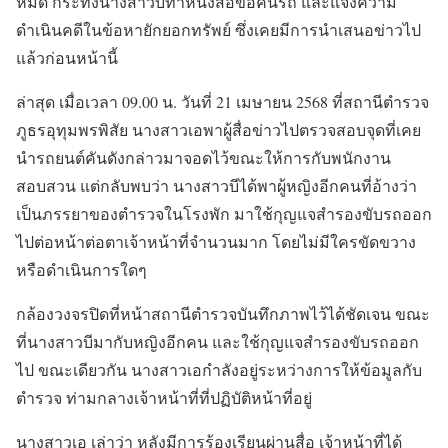
หมด กระทั่งนางสาวบีทำหนังสือขอคืนรถ และแจ้งความ
ดำเนินคดีในข้อหายักยอกทรัพย์ ซึ่งเคยมีการนำเสนอข่าวไป
แล้วก่อนหน้านี้
ล่าสุด เมื่อเวลา 09.00 น. วันที่ 21 เมษายน 2568 ที่สถานีตำรวจ
ภูธรอุทุมพรพิสัย นางสาวเอพาผู้สื่อข่าวไปตรวจสอบจุดที่เคย
นำรถยนต์คันดังกล่าวมาจอดไว้ขณะให้การกับพนักงาน
สอบสวน แต่กลับพบว่า นางสาวบีได้พาผู้หญิงอีกคนที่อ้างว่า
เป็นภรรยาของตำรวจในโรงพัก มาใช้กุญแจสำรองขับรถออก
ไปต่อหน้าต่อตาเจ้าหน้าที่จำนวนมาก โดยไม่มีใครขัดขวาง
หรือดำเนินการใดๆ
กล้องวงจรปิดที่หน้าสถานีตำรวจบันทึกภาพไว้ได้ชัดเจน ขณะ
ที่นางสาวบีมากับหญิงอีกคน และใช้กุญแจสำรองขับรถออก
ไป ขณะเดียวกัน นางสาวเอกำลังอยู่ระหว่างการให้ข้อมูลกับ
ตำรวจ ท่ามกลางเจ้าหน้าที่ที่ปฏิบัติหน้าที่อยู่
นางสาวเอ เล่าว่า หลังมีการร้องเรียนผ่านสื่อ เจ้าหน้าที่ได้