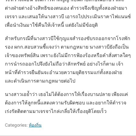
ต่างฝ่ายต่างอ้างสิทธิของตนเอง ตำรวจจึงเชิญทั้งสองฝ่ายมา
เจรจา และเสนอให้นางสาวบี เอารถไปประเมินราคาไฟแนนซ์
เพื่อนำเงินมาใช้คืนให้เจ้าหนี้ แต่ยังไม่มีข้อยุติ
สำหรับกรณีที่นางสาวบีใช้กุญแจสำรองขับรถออกจากโรงพัก
รอง ผกก.สอบสวนชี้แจงว่า ตามกฎหมาย นางสาวบียังถือเป็น
เจ้าของทรัพย์สิน เพราะยังไม่มีการฟ้องร้องหรือคำสั่งศาลใดๆ
การนำรถออกไปจึงยังไม่ถือว่าลักทรัพย์ อย่างไรก็ตาม เจ้า
หน้าที่ตำรวจยืนยันจะอำนวยความยุติธรรมแก่ทั้งสองฝ่าย
และดำเนินการตามกฎหมายต่อไป
นางสาวเอย้ำว่า เธอไม่ได้ต้องการให้เรื่องบานปลาย เพียงแค่
ต้องการให้ลูกหนี้แสดงความรับผิดชอบ และอยากให้ตำรวจ
เร่งรัดติดตามมาเจรจาไกล่เกลี่ยให้เรื่องยุติโดยเร็ว
Categories:
ท้องถิ่น