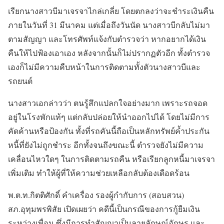
เรียกนางสาวบีมาเจรจาไกล่เกลี่ย โดยตกลงว่าจะชำระเงินคืน
ภายในวันที่ 31 มีนาคม แต่เมื่อถึงวันนัด นางสาวบีกลับไม่มา
ตามสัญญา และโทรศัพท์แจ้งกับตำรวจว่า หากอยากได้เงิน
คืนให้ไปฟ้องเอาเอง หลังจากนั้นก็ไม่ปรากฏตัวอีก ทั้งตำรวจ
เองก็ไม่มีความคืบหน้าในการติดตามทั้งตัวนางสาวบีและ
รถยนต์
นางสาวเอกล่าวว่า ตนรู้สึกแปลกใจอย่างมาก เพราะรถจอด
อยู่ในโรงพักแท้ๆ แต่กลับปล่อยให้นำออกไปได้ โดยไม่มีการ
คัดค้านหรือป้องกัน ทั้งที่รถคันนี้ถือเป็นหลักทรัพย์ค้ำประกัน
หนี้ที่ยังไม่ถูกชำระ อีกทั้งจนถึงขณะนี้ ตำรวจยังไม่มีความ
เคลื่อนไหวใดๆ ในการติดตามรถคืน หรือเรียกลูกหนี้มาเจรจา
เพิ่มเติม ทำให้ผู้ที่ให้ความช่วยเหลือกลับต้องเดือดร้อน
พ.ต.ท.กิตติศักดิ์ คำเครื่อง รองผู้กำกับการ (สอบสวน)
สภ.อุทุมพรพิสัย เปิดเผยว่า คดีนี้เป็นกรณีของการกู้ยืมเงิน
ระหว่างเพื่อน ซึ่งมีการทำสัญญาเป็นลายลักษณ์อักษร และ