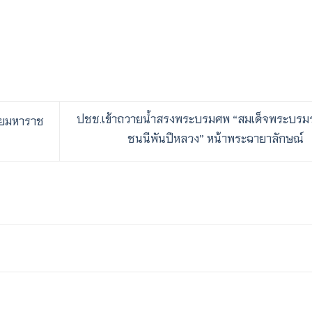
ปชช.เข้าถวายน้ำสรงพระบรมศพ “สมเด็จพระบรม
ิยมหาราช
ชนนีพันปีหลวง” หน้าพระฉายาลักษณ์