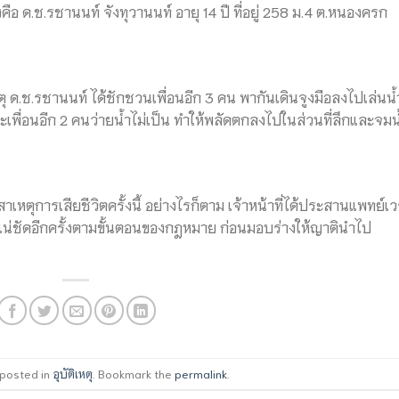
ังคือ ด.ช.รชานนท์ จังทุวานนท์ อายุ 14 ปี ที่อยู่ 258 ม.4 ต.หนองครก
ุ ด.ช.รชานนท์ ได้ชักชวนเพื่อนอีก 3 คน พากันเดินจูงมือลงไปเล่นน
และเพื่อนอีก 2 คนว่ายน้ำไม่เป็น ทำให้พลัดตกลงไปในส่วนที่ลึกและจมน
นสาเหตุการเสียชีวิตครั้งนี้ อย่างไรก็ตาม เจ้าหน้าที่ได้ประสานแพทย์เ
่แน่ชัดอีกครั้งตามขั้นตอนของกฎหมาย ก่อนมอบร่างให้ญาตินำไป
 posted in
อุบัติเหตุ
. Bookmark the
permalink
.