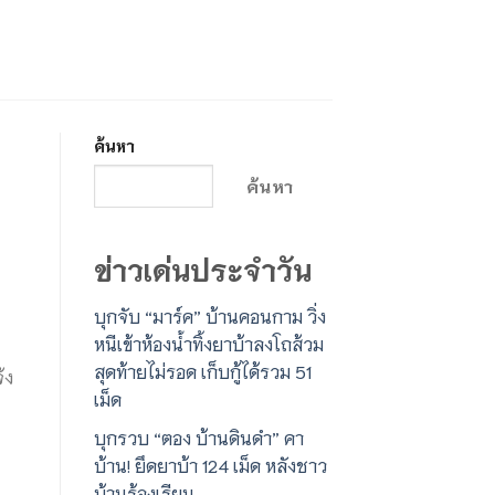
ค้นหา
ค้นหา
ข่าวเด่นประจำวัน
บุกจับ “มาร์ค” บ้านคอนกาม วิ่ง
หนีเข้าห้องน้ำทิ้งยาบ้าลงโถส้วม
สุดท้ายไม่รอด เก็บกู้ได้รวม 51
้ง
เม็ด
บุกรวบ “ตอง บ้านดินดำ” คา
บ้าน! ยึดยาบ้า 124 เม็ด หลังชาว
บ้านร้องเรียน