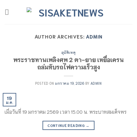
Skip
to
content
AUTHOR ARCHIVES:
ADMIN
อุบัติเหตุ
พระราชทานเพลิงศพ 2 ตา-ยาย เหยื่อเครน
ถล่มทับรถไฟความเร็วสูง
POSTED ON
มกราคม 19, 2026
BY
ADMIN
19
ม.ค.
เมื่อวันที่ 19 มกราคม 2569 เวลา 15.00 น. พระบาทสมเด็จพร
CONTINUE READING
→