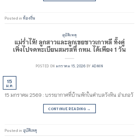
Posted in
ท้องถิ่น
อุบัติเหตุ
แม่ร่ำไห้! ลูกสาวและลูกเขยชาวเกาหลี ทั้งคู่
เพิ่งไปจดทะเบียนสมรสที่ กทม. ได้เพียง 1 วัน
POSTED ON
มกราคม 15, 2026
BY
ADMIN
15
ม.ค.
15 มกราคม 2569 : บรรยากาศที่บ้านพักในตำบลวังหิน อำเภอวั
CONTINUE READING
→
Posted in
อุบัติเหตุ