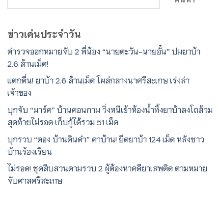
ข่าวเด่นประจำวัน
ตำรวจออกหมายจับ 2 พี่น้อง “นายตะวัน-นายอั๋น” ปมยาบ้า
2.6 ล้านเม็ด!
แตกตื่น! ยาบ้า 2.6 ล้านเม็ด โผล่กลางนาศรีสะเกษ เร่งล่า
เจ้าของ
บุกจับ “มาร์ค” บ้านคอนกาม วิ่งหนีเข้าห้องน้ำทิ้งยาบ้าลงโถส้วม
สุดท้ายไม่รอด เก็บกู้ได้รวม 51 เม็ด
บุกรวบ “ตอง บ้านดินดำ” คาบ้าน! ยึดยาบ้า 124 เม็ด หลังชาว
บ้านร้องเรียน
ไม่รอด! ชุดสืบสวนตามรวบ 2 ผู้ต้องหาคดียาเสพติด ตามหมาย
จับศาลศรีสะเกษ