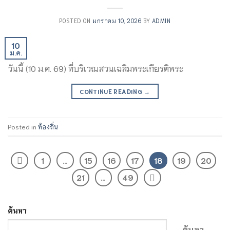
POSTED ON
มกราคม 10, 2026
BY
ADMIN
10
ม.ค.
วันนี้ (10 ม.ค. 69) ที่บริเวณสวนเฉลิมพระเกียรติพระ
CONTINUE READING
→
Posted in
ท้องถิ่น
1
…
15
16
17
18
19
20
21
…
49
ค้นหา
ค้นหา