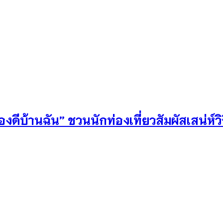
บ้านฉัน” ชวนนักท่องเที่ยวสัมผัสเสน่ห์วิถี