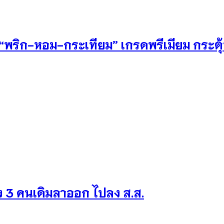
 “พริก-หอม-กระเทียม” เกรดพรีเมียม กระต
ลัง 3 คนเดิมลาออก ไปลง ส.ส.