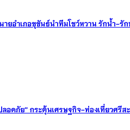
นายอำเภอขุขันธ์นำทีมโชว์หวาน รักน้ำ-รัก
ลอดภัย” กระตุ้นเศรษฐกิจ-ท่องเที่ยวศรีส