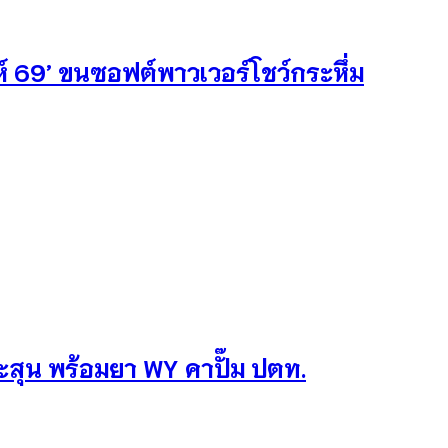
ห์ 69’ ขนซอฟต์พาวเวอร์โชว์กระหึ่ม
ะสุน พร้อมยา WY คาปั๊ม ปตท.