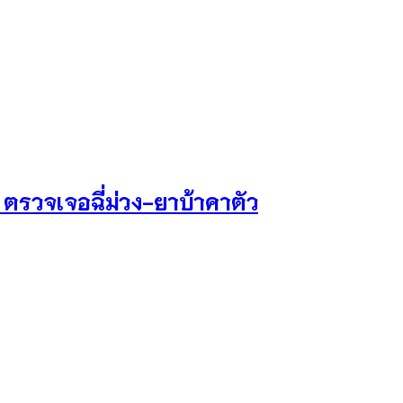
น ตรวจเจอฉี่ม่วง-ยาบ้าคาตัว