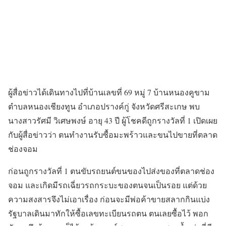
ผู้สื่อข่าวได้เดินทางไปที่บ้านเลขที่ 69 หมู่ 7 บ้านหนองคูขาม
ตำบลหนองเชียงทูน อำเภอปรางค์กู่ จังหวัดศรีสะเกษ พบ
นางสาวรัศมี วิเศษพงษ์ อายุ 43 ปี ผู้โชคดีถูกรางวัลที่ 1 เปิดเผย
กับผู้สื่อข่าวว่า ตนทำงานรับซื้อมะพร้าวและขนไปขายที่ตลาด
ช่องจอม
ก่อนถูกรางวัลที่ 1 ตนขับรถยนต์ขนของไปส่งของที่ตลาดช่อง
จอม และเกิดมีรถเฉี่ยวรถกระบะของตนจนเป็นรอย แต่ด้วย
ความสงสารจึงไม่เอาเรื่อง ก่อนจะมีพ่อค้าขายสลากกินแบ่ง
รัฐบาลเดินมาทักให้ซื้อเลขทะเบียนรถตน ตนเลยซื้อไว้ พอก