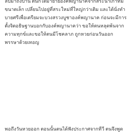
ลับมาถึงบ้าน ตนก็ได้มาย้ายองค์พญานาคจากสระน้ำเก่าที่มี
ขนาดเล็ก เปลี่ยนไปอยู่ที่สระใหม่ที่ใหญ่กว่าเดิม และได้นั่งทำ
บายศรีเพื่อเตรียมจะบวงสรวงบูชาองค์พญานาค ก่อนจะมีการ
ตั้งจิตอธิษฐานบอกกับองค์พญานาคว่า ขอให้ตนหลุดพ้นจาก
ความทุกข์และขอให้ตนมีโชคลาภ ถูกหวยก่อนวันออก
พรรษาด้วยเทอญ
พอถึงวันหวยออก ตอนนั้นตนได้ฟังประกาศจากทีวี ตนจึงพูด