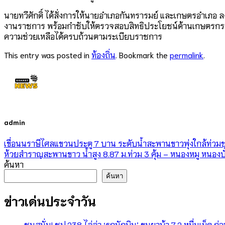
นายทวีศักดิ์ ได้สั่งการให้นายอำเภอกันทรารมย์ และเกษตรอำเภอ 
งานราชการ พร้อมกำชับให้ตรวจสอบสิทธิประโยชน์ด้านเกษตรกรอย่า
ความช่วยเหลือได้ครบถ้วนตามระเบียบราชการ
This entry was posted in
ท้องถิ่น
. Bookmark the
permalink
.
admin
เขื่อนนราษีไศลแขวนประตู 7 บาน ระดับน้ำสะพานขาวพุ่งใกล้ท่วม
ห้วยสำราญสะพานขาว น้ำสูง 8.87 ม.ท่วม 3 คุ้ม – หนองหมู หนอง
ค้นหา
ค้นหา
ข่าวเด่นประจำวัน
ชนสนั่น! ชป.238 ไล่ล่า ‘รถนักบิน’ ขนยาบ้า 7.2 หมื่นเม็ด ก