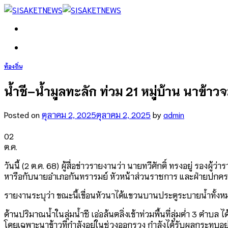
Skip
to
content
ท้องถิ่น
น้ำชี–น้ำมูลทะลัก ท่วม 21 หมู่บ้าน นาข้าวจ
Posted on
ตุลาคม 2, 2025
ตุลาคม 2, 2025
by
admin
02
ต.ค.
วันนี้ (2 ต.ค. 68) ผู้สื่อข่าวรายงานว่า นายทวีศักดิ์ ทรงอยู่ 
หารือกับนายอำเภอกันทรารมย์ หัวหน้าส่วนราชการ และฝ่ายปกครองท
รายงานระบุว่า ขณะนี้เขื่อนหัวนาได้แขวนบานประตูระบายน้ำทั้งห
ด้านปริมาณน้ำในลุ่มน้ำชี เอ่อล้นตลิ่งเข้าท่วมพื้นที่ลุ่มต่ำ 3 ตำ
โดยเฉพาะนาข้าวที่กำลังอยู่ในช่วงออกรวง กำลังได้รับผลกระทบอย