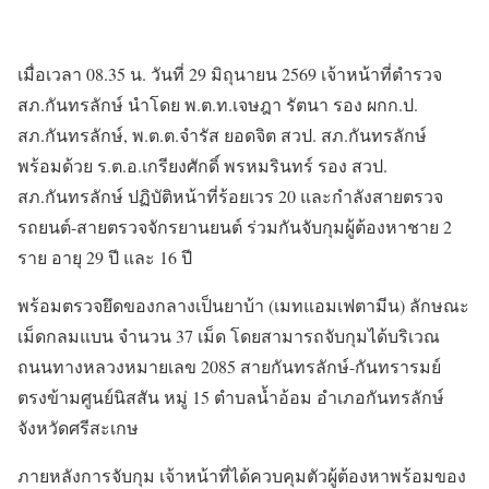
เมื่อเวลา 08.35 น. วันที่ 29 มิถุนายน 2569 เจ้าหน้าที่ตำรวจ
สภ.กันทรลักษ์ นำโดย พ.ต.ท.เจษฎา รัตนา รอง ผกก.ป.
สภ.กันทรลักษ์, พ.ต.ต.จำรัส ยอดจิต สวป. สภ.กันทรลักษ์
พร้อมด้วย ร.ต.อ.เกรียงศักดิ์ พรหมรินทร์ รอง สวป.
สภ.กันทรลักษ์ ปฏิบัติหน้าที่ร้อยเวร 20 และกำลังสายตรวจ
รถยนต์-สายตรวจจักรยานยนต์ ร่วมกันจับกุมผู้ต้องหาชาย 2
ราย อายุ 29 ปี และ 16 ปี
พร้อมตรวจยึดของกลางเป็นยาบ้า (เมทแอมเฟตามีน) ลักษณะ
เม็ดกลมแบน จำนวน 37 เม็ด โดยสามารถจับกุมได้บริเวณ
ถนนทางหลวงหมายเลข 2085 สายกันทรลักษ์-กันทรารมย์
ตรงข้ามศูนย์นิสสัน หมู่ 15 ตำบลน้ำอ้อม อำเภอกันทรลักษ์
จังหวัดศรีสะเกษ
ภายหลังการจับกุม เจ้าหน้าที่ได้ควบคุมตัวผู้ต้องหาพร้อมของ