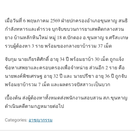
เมื่อวันที่ 6 พฤษภาคม 2569 ฝ่ายปกครองอำเภอขุนหาญ สนธิ
กำลังทหารและตำรวจ บุกจับขบวนการยาเสพติดกลางสวน
ยาง บ้านหลักหินใหม่ หมู่ 18 ต.บักดอง อ.ขุนหาญ จ.ศรีสะเกษ
รวบผู้ต้องหา 3 ราย พร้อมของกลางยาบ้ารวม 37 เม็ด
จับกุม นายเกียรติศักดิ์ อายุ 34 ปี พร้อมยาบ้า 30 เม็ด ถูกแจ้ง
ข้อหาเสพยาและครอบครองเพื่อจำหน่าย ส่วนอีก 2 ราย คือ
นายพงค์พิชเศรษฐ อายุ 32 ปี และ นายปรีชา อายุ 36 ปี ถูกจับ
พร้อมยาบ้ารวม 7 เม็ด และผลตรวจปัสสาวะเป็นบวก
เบื้องต้น ส่งผู้ต้องหาทั้งหมดส่งพนักงานสอบสวน สภ.ขุนหาญ
ดำเนินคดีตามกฎหมายต่อไป
Categories:
อาชญากรรม