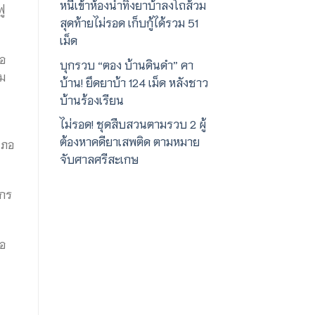
หนีเข้าห้องน้ำทิ้งยาบ้าลงโถส้วม
ู
สุดท้ายไม่รอด เก็บกู้ได้รวม 51
เม็ด
ภอ
บุกรวบ “ตอง บ้านดินดำ” คา
ิม
บ้าน! ยึดยาบ้า 124 เม็ด หลังชาว
บ้านร้องเรียน
ไม่รอด! ชุดสืบสวนตามรวบ 2 ผู้
ต้องหาคดียาเสพติด ตามหมาย
เภอ
จับศาลศรีสะเกษ
์กร
่อ