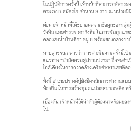
ในปฏิบัติการครั้งนี้ เจ้าหน้าที่สามารถคัดกร
ตามระบบสมัครใจ จำนวน 8 ราย ณ หน่วยมินิ
ต่อมาเจ้าหน้าที่ได้ขยายผลจากข้อมูลของกลุ่
วังหิน และตำรวจ สภ.วังหิน ในการจับกุมนายม
คลองส่งน้ำบ้านตีกา หมู่ 6 พร้อมของกลางยา
นายสุวรรณกล่าวว่า การดำเนินงานครั้งนี้เป
แนวทาง “บำบัดควบคู่ปราบปราม” ซึ่งจะดำเ
ใกล้เคียงในการกวาดล้างเครือข่ายยาเสพติดอ
ทั้งนี้ อำเภอปรางค์กู่ยังยึดหลักการทำงาน
ท้องถิ่น ในการสร้างชุมชนปลอดยาเสพติด พร้อมส
เบื้องต้น เจ้าหน้าที่ได้นำตัวผู้ต้องหาพร้
ไป.