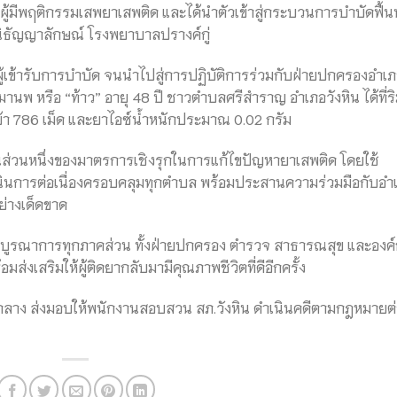
องผู้มีพฤติกรรมเสพยาเสพติด และได้นำตัวเข้าสู่กระบวนการบำบัดฟื้นฟ
ธัญญาลักษณ์ โรงพยาบาลปรางค์กู่
มผู้เข้ารับการบำบัด จนนำไปสู่การปฏิบัติการร่วมกับฝ่ายปกครองอำเ
านพ หรือ “ท้าว” อายุ 48 ปี ชาวตำบลศรีสำราญ อำเภอวังหิน ได้ที่ร
บ้า 786 เม็ด และยาไอซ์น้ำหนักประมาณ 0.02 กรัม
็นส่วนหนึ่งของมาตรการเชิงรุกในการแก้ไขปัญหายาเสพติด โดยใช้
นินการต่อเนื่องครอบคลุมทุกตำบล พร้อมประสานความร่วมมือกับอำ
ย่างเด็ดขาด
แบบบูรณาการทุกภาคส่วน ทั้งฝ่ายปกครอง ตำรวจ สาธารณสุข และองค
่งเสริมให้ผู้ติดยากลับมามีคุณภาพชีวิตที่ดีอีกครั้ง
อมของกลาง ส่งมอบให้พนักงานสอบสวน สภ.วังหิน ดำเนินคดีตามกฎหมายต