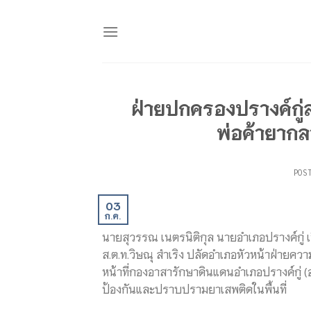
Skip
to
content
ฝ่ายปกครองปรางค์กู่
พ่อค้ายากลา
POS
03
ก.ค.
นายสุวรรณ เนตรนิติกุล นายอำเภอปรางค์กู่ เปิ
ส.ต.ท.วิษณุ สำเริง ปลัดอำเภอหัวหน้าฝ่ายคว
หน้าที่กองอาสารักษาดินแดนอำเภอปรางค์กู่ (อส.
ป้องกันและปราบปรามยาเสพติดในพื้นที่