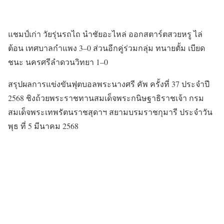
แชมป์เก่า วัยรุ่นรถไถ นำชัยอะไหล่ ออกสตาร์ตสวยหรู ไล่
ต้อน เทศบาลกำแพง 3–0 ส่วนอีกคู่ร่วมกลุ่ม ทนายตั้ม เบียด
ชนะ นครศรีลำดวนวิทยา 1–0
สรุปผลการแข่งขันฟุตบอลพระนางศรี คัพ ครั้งที่ 37 ประจำปี
2568 ชิงถ้วยพระราชทานสมเด็จพระกนิษฐาธิราชเจ้า กรม
สมเด็จพระเทพรัตนราชสุดาฯ สยามบรมราชกุมารี ประจำวัน
พุธ ที่ 5 มีนาคม 2568