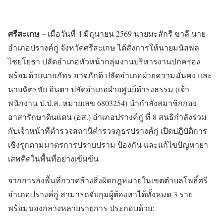
ศรีสะเกษ –
เมื่อวันที่ 4 มิถุนายน 2569 นายมะสักรี ขาลี นาย
อำเภอปรางค์กู่ จังหวัดศรีสะเกษ ได้สั่งการให้นายมนัสพล
ไชยโยธา ปลัดอำเภอหัวหน้ากลุ่มงานบริหารงานปกครอง
พร้อมด้วยนายภัทร อาจภักดี ปลัดอำเภอฝ่ายความมั่นคง และ
นายฉัตรชัย อินตา ปลัดอำเภอฝ่ายศูนย์ดำรงธรรม (เจ้า
พนักงาน ป.ป.ส. หมายเลข 6803254) นำกำลังสมาชิกกอง
อาสารักษาดินแดน (อส.) อำเภอปรางค์กู่ ที่ 8 สนธิกำลังร่วม
กับเจ้าหน้าที่ตำรวจสถานีตำรวจภูธรปรางค์กู่ เปิดปฏิบัติการ
เชิงรุกตามมาตรการปราบปราม ป้องกัน และแก้ไขปัญหายา
เสพติดในพื้นที่อย่างเข้มข้น
จากการลงพื้นที่กวาดล้างสิ่งผิดกฎหมายในเขตตำบลโพธิ์ศรี
อำเภอปรางค์กู่ สามารถจับกุมผู้ต้องหาได้ทั้งหมด 3 ราย
พร้อมของกลางหลายรายการ ประกอบด้วย: