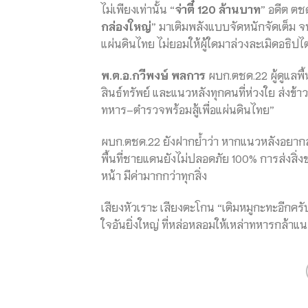
ไม่เพียงเท่านั้น “
จ่าตี๋ 120 ล้านบาท
” อดีต ตชด
กล่องใหญ่
” มาเติมพลังแบบจัดหนักจัดเต็ม จน
แผ่นดินไทย ไม่ยอมให้ผู้ใดมาล่วงละเมิดอธิปไ
พ.ต.อ.กวีพงษ์ พลการ
ผบก.ตชด.22 ผู้ดูแลพ
สินธ์ทรัพย์ และแนวหลังทุกคนที่ห่วงใย ส่งข้า
ทหาร–ตำรวจพร้อมสู้เพื่อแผ่นดินไทย”
ผบก.ตชด.22 ยังฝากย้ำว่า หากแนวหลังอยากส
พื้นที่ชายแดนยังไม่ปลอดภัย 100% การส่งสิ่ง
หน้า มีค่ามากกว่าทุกสิ่ง
เสียงหัวเราะ เสียงตะโกน “เติมหมูกะทะอีกครับ
ใจอันยิ่งใหญ่ ที่หล่อหลอมให้เหล่าทหารกล้า