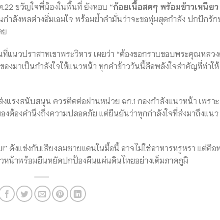
.22 ขวัญใจพี่น้องในพื้นที่ ยังหอบ “
ก้อยเนื้อสดๆ พร้อมข้าวเหนียว
กำลังพลต่างอิ่มเอมใจ พร้อมย้ำคำมั่นว่าจะขอทุ่มสุดกำลัง ปกปักรัก
ตย
ื้นที่แนวปราสาทเขาพระวิหาร เผยว่า “ต้องขอกราบขอบพระคุณหลว
วของมาเป็นกำลังใจให้แนวหน้า ทุกคำข้าววันนี้คือพลังใจสำคัญที่ทำให้
่งแรงสนับสนุน ควรติดต่อผ่านหน่วย ฉก.1 กองกำลังแนวหน้า เพราะ
ของต้องคำนึงถึงความปลอดภัย แต่ยืนยันว่าทุกกำลังใจที่ส่งมาถึงแนว
!” ดังแข่งกับเสียงลมชายแดนในมื้อนี้ อาจไม่ใช่อาหารหรูหรา แต่คือพ
แนวหน้าพร้อมยืนหยัดปกป้องผืนแผ่นดินไทยอย่างเต็มภาคภูมิ