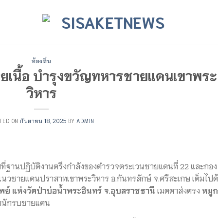
ท้องถิ่น
อยเนื้อ บำรุงขวัญทหารชายแดนเขาพระ
วิหาร
TED ON
กันยายน 18, 2025
BY
ADMIN
กาศที่ฐานปฏิบัติงานตรึงกำลังของตำรวจตระเวนชายแดนที่ 22 และกอง
ณแนวชายแดนปราสาทเขาพระวิหาร อ.กันทรลักษ์ จ.ศรีสะเกษ เต็มไปด
พย์ แห่งวัดป่าบ่อน้ำพระอินทร์ จ.อุบลราชธานี
เมตตาส่งตรง
หมู
่านักรบชายแดน