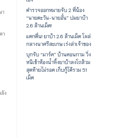
ตำรวจออกหมายจับ 2 พี่น้อง
ษา
“นายตะวัน-นายอั๋น” ปมยาบ้า
2.6 ล้านเม็ด!
งตา
แตกตื่น! ยาบ้า 2.6 ล้านเม็ด โผล่
กลางนาศรีสะเกษ เร่งล่าเจ้าของ
บุกจับ “มาร์ค” บ้านคอนกาม วิ่ง
หนีเข้าห้องน้ำทิ้งยาบ้าลงโถส้วม
สุดท้ายไม่รอด เก็บกู้ได้รวม 51
เม็ด
ลัง