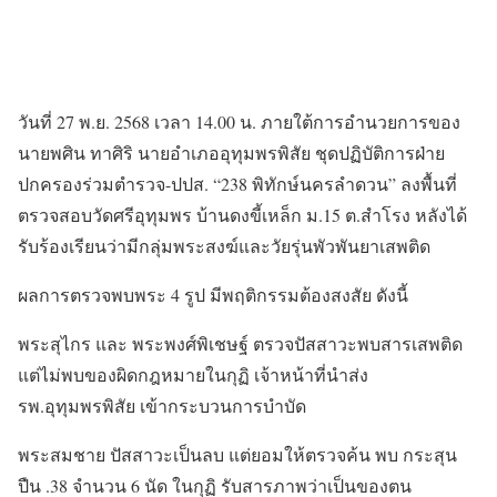
วันที่ 27 พ.ย. 2568 เวลา 14.00 น. ภายใต้การอำนวยการของ
นายพศิน ทาศิริ นายอำเภออุทุมพรพิสัย ชุดปฏิบัติการฝ่าย
ปกครองร่วมตำรวจ-ปปส. “238 พิทักษ์นครลำดวน” ลงพื้นที่
ตรวจสอบวัดศรีอุทุมพร บ้านดงขี้เหล็ก ม.15 ต.สำโรง หลังได้
รับร้องเรียนว่ามีกลุ่มพระสงฆ์และวัยรุ่นพัวพันยาเสพติด
ผลการตรวจพบพระ 4 รูป มีพฤติกรรมต้องสงสัย ดังนี้
พระสุไกร และ พระพงศ์พิเชษฐ์ ตรวจปัสสาวะพบสารเสพติด
แต่ไม่พบของผิดกฎหมายในกุฏิ เจ้าหน้าที่นำส่ง
รพ.อุทุมพรพิสัย เข้ากระบวนการบำบัด
พระสมชาย ปัสสาวะเป็นลบ แต่ยอมให้ตรวจค้น พบ กระสุน
ปืน .38 จำนวน 6 นัด ในกุฏิ รับสารภาพว่าเป็นของตน