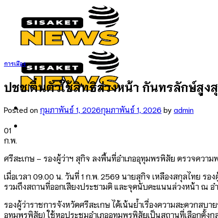
Skip
to
content
การเมือง
ปชช.ตื่นตัวใช้สิทธิล่วงหน้า กันทรลักษ์สู
Posted on
กุมภาพันธ์ 1, 2026
กุมภาพันธ์ 1, 2026
by
admin
01
ก.พ.
ศรีสะเกษ – รองผู้ว่าฯ สุกิจ ลงพื้นที่อำเภออุทุมพรพิสัย ตรวจค
เมื่อเวลา 09.00 น. วันที่ 1 ก.พ. 2569 นายสุกิจ เหลืองสกุลไทย ร
รวมถึงสถานที่ออกเสียงประชามติ และจุดนับคะแนนล่วงหน้า ณ อำเ
รองผู้ว่าราชการจังหวัดศรีสะเกษ ได้เน้นย้ำเรื่องความสะดวกสบายข
อุทุมพรพิสัย) ใช้หอประชุมอำเภออุทุมพรพิสัยเป็นสถานที่เลือกต