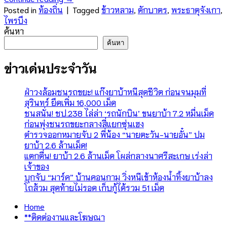
Posted in
ท้องถิ่น
|
Tagged
ข้าวหลาม
,
ตักบาตร
,
พระธาตุจังเกา
,
ไพรบึง
ค้นหา
ค้นหา
ข่าวเด่นประจำวัน
ฝ่าวงล้อมชนรถขยะ! แก๊งยาบ้าหนีสุดชีวิต ก่อนจนมุมที่
สุรินทร์ ยึดเพิ่ม 16,000 เม็ด
ชนสนั่น! ชป.238 ไล่ล่า ‘รถนักบิน’ ขนยาบ้า 7.2 หมื่นเม็ด
ก่อนพุ่งชนรถขยะกลางสี่แยกซุ่นเฮง
ตำรวจออกหมายจับ 2 พี่น้อง “นายตะวัน-นายอั๋น” ปม
ยาบ้า 2.6 ล้านเม็ด!
แตกตื่น! ยาบ้า 2.6 ล้านเม็ด โผล่กลางนาศรีสะเกษ เร่งล่า
เจ้าของ
บุกจับ “มาร์ค” บ้านคอนกาม วิ่งหนีเข้าห้องน้ำทิ้งยาบ้าลง
โถส้วม สุดท้ายไม่รอด เก็บกู้ได้รวม 51 เม็ด
Home
**ติดต่องานและโฆษณา